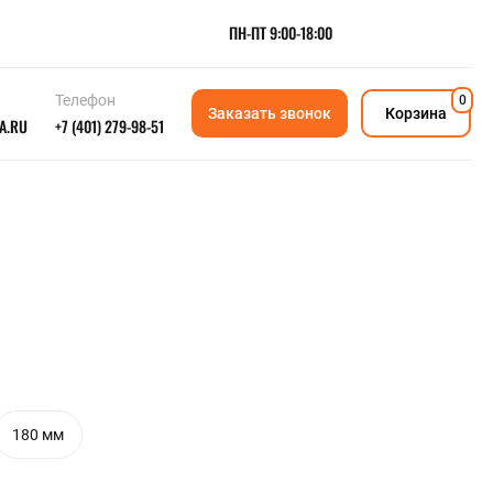
ПН-ПТ 9:00-18:00
Телефон
0
Заказать звонок
Корзина
A.RU
+7 (401) 279-98-51
МЕТАЛЛУРГИЧЕСКОЕ СЫРЬЕ
Ферросплавы
Порошки металлов
Ещё
РЕДКОЗЕМЕЛЬНЫЕ МЕТАЛЛЫ
Магний
Монель
Тантал
Рений
Палладий
Гафний
Медно-никелевый прокат
Цирконий
Молибден
Фехраль
Мельхиор
Нейзильбер
Кадмий
180 мм
Ещё
ПОЛИМЕРЫ И РТИ