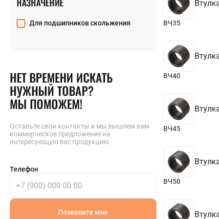
НАЗНАЧЕНИЕ
Втулка
195
200
Для подшипников скольжения
ВЧ35
300
400
Втулка
НЕТ ВРЕМЕНИ ИСКАТЬ
ВЧ40
НУЖНЫЙ ТОВАР?
МЫ ПОМОЖЕМ!
Втулка
Оставьте свои контакты и мы вышлем вам
ВЧ45
коммерческое предложение на
интересующую вас продукцию
Втулка
Телефон
ВЧ50
Позвоните мне
Втулка