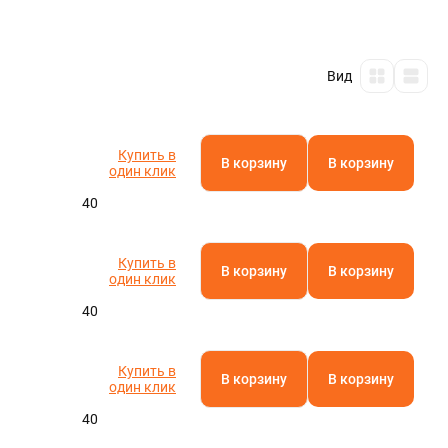
Полистирол
Полиамид
Паронит
Фторопласт
Кевлар
Текстолит
АБС-пластик
Капролон
Эбонит
Стеклотекстолит
Бакелит
Резинотехнические изделия
Полиацеталь
Гетинакс
Арамид
Винипласт
Электрокартон
Полиэфирэфиркетон
Миканит
Слюдопласт
Арфлон
Вибродемпфирующая эластомерная пластина
Пленочные электроизоляционные материалы
Полиэтилентерефталат (ПЭТ)
Асбест
Полипропилен
Полиэтилен
Оргстекло
Вид
Полиуретан
Ещё
Купить в
В корзину
В корзину
один клик
40
Купить в
В корзину
В корзину
один клик
40
Купить в
В корзину
В корзину
один клик
40