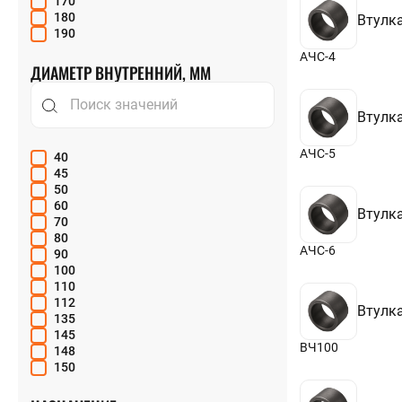
170
180
Втулка
190
200
АЧС-4
210
ДИАМЕТР ВНУТРЕННИЙ, ММ
220
230
240
Втулка
250
280
АЧС-5
40
300
45
320
50
350
60
400
Втулка
70
450
80
500
АЧС-6
90
100
110
112
Втулка
135
145
ВЧ100
148
150
155
180