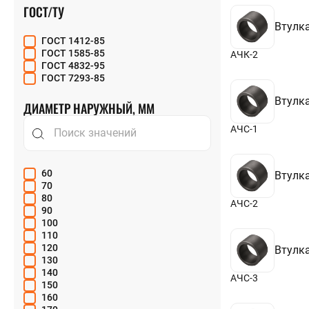
ВЧ60
ГОСТ/ТУ
+7 (401) 279
ВЧ70
Втулка
ВЧ80
ГОСТ 1412-85
Л1
ГОСТ 1585-85
АЧК-2
Л2
ГОСТ 4832-95
Л4
ГОСТ 7293-85
Л5
Л6
Втулка
ДИАМЕТР НАРУЖНЫЙ, ММ
ЛЗ
СЧ10
АЧС-1
СЧ15
СЧ20
СЧ25
СЧ30
60
Втулка
СЧ35
70
80
АЧС-2
90
100
110
120
Втулка
130
140
АЧС-3
150
160