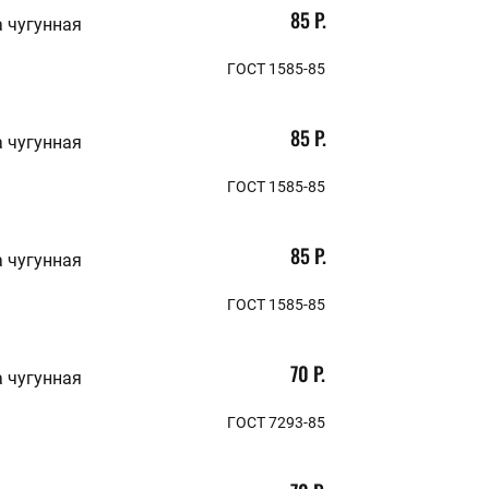
180
НАЗНАЧЕНИЕ
85 Р.
 чугунная
195
200
Для подшипников скольжения
300
ГОСТ 1585-85
400
85 Р.
 чугунная
ГОСТ 1585-85
Очистить параметры
85 Р.
 чугунная
ГОСТ 1585-85
70 Р.
 чугунная
ГОСТ 7293-85