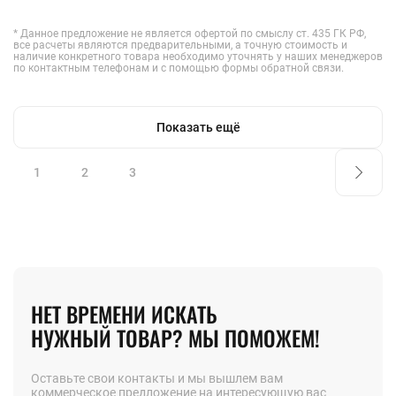
* Данное предложение не является офертой по смыслу ст. 435 ГК РФ,
все расчеты являются предварительными, а точную стоимость и
наличие конкретного товара необходимо уточнять у наших менеджеров
по контактным телефонам и с помощью формы обратной связи.
Показать ещё
1
2
3
НЕТ ВРЕМЕНИ ИСКАТЬ
НУЖНЫЙ ТОВАР? МЫ ПОМОЖЕМ!
Оставьте свои контакты и мы вышлем вам
коммерческое предложение на интересующую вас