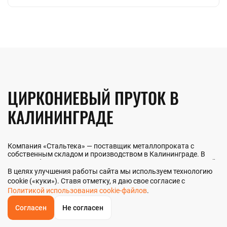
ЦИРКОНИЕВЫЙ ПРУТОК В
КАЛИНИНГРАДЕ
Компания «Стальтека» — поставщик металлопроката с
собственным складом и производством в Калининграде. В
наличии более 130 видов металлопроката и 70 наименований
металлоизделий — черный, цветной и нержавеющий прокат
В целях улучшения работы сайта мы используем технологию
любых типоразмеров. Мы реализуем циркониевый пруток как
cookie («куки»). Ставя отметку, я даю свое согласие с
оптом, так и в розницу прямо со склада из наличия или под
Политикой использования cookie-файлов
.
заказ. Контроль качества на всех этапах — от входного
анализа до отгрузки.
Согласен
Не согласен
ОБРАТНЫЙ
ЗВОНОК
Главная
Звонок
Корзина
КУПИТЬ В 1 КЛИК
ЗАПРОС ЦЕНЫ
ФИЛЬТР