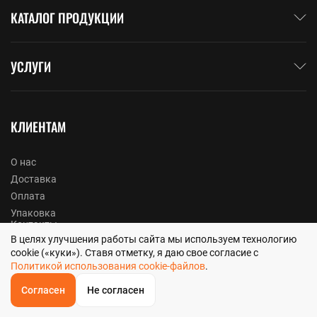
КАТАЛОГ ПРОДУКЦИИ
УСЛУГИ
КЛИЕНТАМ
О нас
Доставка
Оплата
Упаковка
Контакты
В целях улучшения работы сайта мы используем технологию
Вакансии
cookie («куки»). Ставя отметку, я даю свое согласие с
Реквизиты
Политикой использования cookie-файлов
.
Согласен
Не согласен
ОБРАТНЫЙ
ЗВОНОК
Политика конфиденциальности
Главная
Звонок
Корзина
КУПИТЬ В 1 КЛИК
ЗАПРОС ЦЕНЫ
ФИЛЬТР