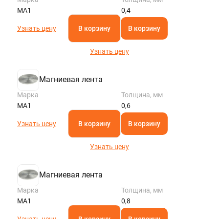
KALININGRAD@STALTEKA.RU
МА1
0,4
Узнать цену
В корзину
В корзину
Узнать цену
Магниевая лента
Марка
Толщина, мм
МА1
0,6
Узнать цену
В корзину
В корзину
Узнать цену
Магниевая лента
Марка
Толщина, мм
МА1
0,8
Узнать цену
В корзину
В корзину