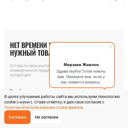
НЕТ ВРЕМЕНИ ИСКАТЬ
НУЖНЫЙ ТОВАР? МЫ ПОМОЖЕМ!
Мирзаев Жавлон
Оставьте свои контакты и мы вышлем вам
коммерческое предложение на интересующую вас
Здравствуйте! Готов помочь
продукцию
вам. Напишите мне, если у
вас появятся вопросы.
Телефон
В целях улучшения работы сайта мы используем технологию
cookie («куки»). Ставя отметку, я даю свое согласие с
Политикой использования cookie-файлов
.
Позвоните мне
Согласен
Не согласен
ОБРАТНЫЙ
ЗВОНОК
Главная
Звонок
Корзина
КУПИТЬ В 1 КЛИК
ЗАПРОС ЦЕНЫ
ФИЛЬТР
Я даю
согласие
на обработку своих персональных данных в