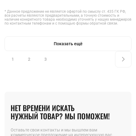
* Данное предложение не является офертой по смыслу ст. 435 ГК РФ,
все расчеты являются предварительными, а точную стоимость и
наличие конкретного товара необходимо уточнять у наших менеджеров
по контактным телефонам и с помощью формы обратной связи.
Показать ещё
1
2
3
НЕТ ВРЕМЕНИ ИСКАТЬ
НУЖНЫЙ ТОВАР? МЫ ПОМОЖЕМ!
Оставьте свои контакты и мы вышлем вам
коммерческое предложение на интересующую вас