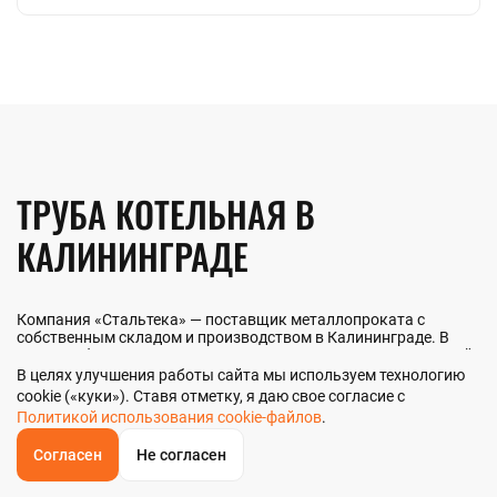
ТРУБА КОТЕЛЬНАЯ В
КАЛИНИНГРАДЕ
Компания «Стальтека» — поставщик металлопроката с
собственным складом и производством в Калининграде. В
наличии более 130 видов металлопроката и 70 наименований
металлоизделий — черный, цветной и нержавеющий прокат
В целях улучшения работы сайта мы используем технологию
любых типоразмеров. Мы реализуем трубу котельную как
cookie («куки»). Ставя отметку, я даю свое согласие с
оптом, так и в розницу прямо со склада из наличия или под
Политикой использования cookie-файлов
.
заказ. Контроль качества на всех этапах — от входного
анализа до отгрузки.
Согласен
Не согласен
ОБРАТНЫЙ
ЗВОНОК
Главная
Звонок
Корзина
КУПИТЬ В 1 КЛИК
ЗАПРОС ЦЕНЫ
ФИЛЬТР