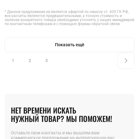
* Данное предложение не является офертой по смыслу ст. 435 ГК РФ,
все расчеты являются предварительными, а точную стоимость и
наличие конкретного товара необходимо уточнять у наших менеджеров
по контактным телефонам и с помощью формы обратной связи.
Показать ещё
1
2
3
НЕТ ВРЕМЕНИ ИСКАТЬ
НУЖНЫЙ ТОВАР? МЫ ПОМОЖЕМ!
Оставьте свои контакты и мы вышлем вам
коммерческое предложение на интересующую вас