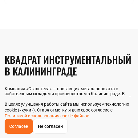
КВАДРАТ ИНСТРУМЕНТАЛЬНЫЙ
В КАЛИНИНГРАДЕ
Компания «Стальтека» — поставщик металлопроката с
собственным складом и производством в Калининграде. В
наличии более 130 видов металлопроката и 70 наименований
металлоизделий — черный, цветной и нержавеющий прокат
В целях улучшения работы сайта мы используем технологию
любых типоразмеров. Мы реализуем квадрат
cookie («куки»). Ставя отметку, я даю свое согласие с
инструментальный как оптом, так и в розницу прямо со
Политикой использования cookie-файлов
.
склада из наличия или под заказ. Контроль качества на всех
этапах — от входного анализа до отгрузки.
Согласен
Не согласен
ОБРАТНЫЙ
ЗВОНОК
Главная
Звонок
Корзина
КУПИТЬ В 1 КЛИК
ЗАПРОС ЦЕНЫ
ФИЛЬТР