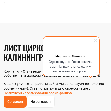
ЛИСТ ЦИРКОНИЕВЫЙ В
КАЛИНИНГРАДЕ
Мирзаев Жавлон
Здравствуйте! Готов помочь
вам. Напишите мне, если у
вас появятся вопросы.
Компания «Стальтека» — поставщик металлопроката с
собственным складом и производством в Калининграде. В
наличии более 130 видов металлопроката и 70 наименований
металлоизделий — черный, цветной и нержавеющий прокат
В целях улучшения работы сайта мы используем технологию
любых типоразмеров. Мы реализуем лист циркониевый как
cookie («куки»). Ставя отметку, я даю свое согласие с
оптом, так и в розницу прямо со склада из наличия или под
Политикой использования cookie-файлов
.
заказ. Контроль качества на всех этапах — от входного
анализа до отгрузки.
Согласен
Не согласен
ОБРАТНЫЙ
ЗВОНОК
Главная
Звонок
Корзина
КУПИТЬ В 1 КЛИК
ЗАПРОС ЦЕНЫ
ФИЛЬТР