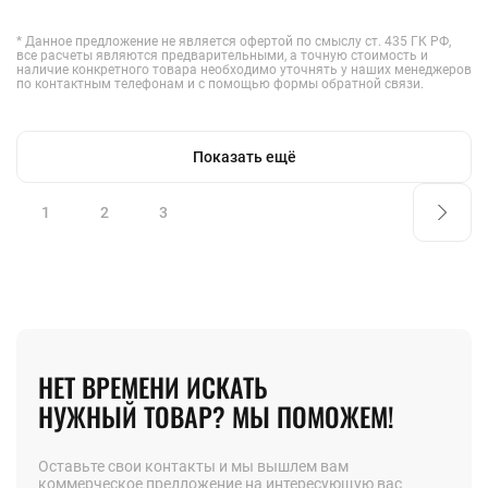
* Данное предложение не является офертой по смыслу ст. 435 ГК РФ,
все расчеты являются предварительными, а точную стоимость и
наличие конкретного товара необходимо уточнять у наших менеджеров
по контактным телефонам и с помощью формы обратной связи.
Показать ещё
1
2
3
НЕТ ВРЕМЕНИ ИСКАТЬ
НУЖНЫЙ ТОВАР? МЫ ПОМОЖЕМ!
Оставьте свои контакты и мы вышлем вам
коммерческое предложение на интересующую вас