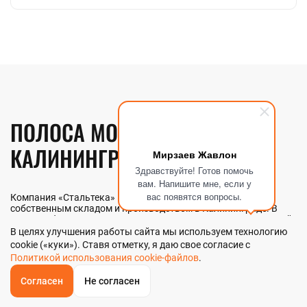
ПОЛОСА МОЛИБДЕНОВАЯ В
КАЛИНИНГРАДЕ
Мирзаев Жавлон
Здравствуйте! Готов помочь
вам. Напишите мне, если у
вас появятся вопросы.
Компания «Стальтека» — поставщик металлопроката с
собственным складом и производством в Калининграде. В
наличии более 130 видов металлопроката и 70 наименований
металлоизделий — черный, цветной и нержавеющий прокат
В целях улучшения работы сайта мы используем технологию
любых типоразмеров. Мы реализуем полосу молибденовую
cookie («куки»). Ставя отметку, я даю свое согласие с
как оптом, так и в розницу прямо со склада из наличия или
Политикой использования cookie-файлов
.
под заказ. Контроль качества на всех этапах — от входного
анализа до отгрузки.
Согласен
Не согласен
ОБРАТНЫЙ
ЗВОНОК
Главная
Звонок
Корзина
КУПИТЬ В 1 КЛИК
ЗАПРОС ЦЕНЫ
ФИЛЬТР