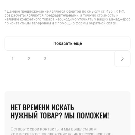
* Данное предложение не является офертой по смыслу ст. 435 ГК РФ,
все расчеты являются предварительными, а точную стоимость и
наличие конкретного товара необходимо уточнять у наших менеджеров
по контактным телефонам и с помощью формы обратной связи.
Показать ещё
1
2
3
НЕТ ВРЕМЕНИ ИСКАТЬ
НУЖНЫЙ ТОВАР? МЫ ПОМОЖЕМ!
Оставьте свои контакты и мы вышлем вам
коммерческое предложение на интересующую вас